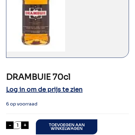
DRAMBUIE 70cl
Log in om de prijs te zien
6 op voorraad
DRAMBUIE 70cl aantal
-
+
TOEVOEGEN AAN
WINKELWAGEN