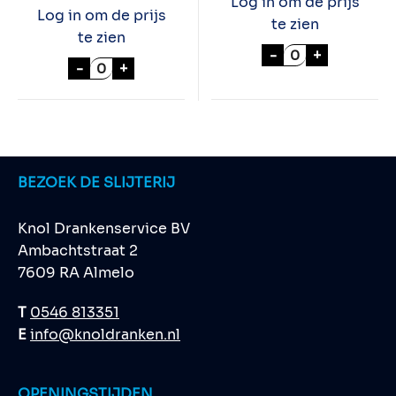
Log in om de prijs
Log in om de prijs
te zien
te zien
STROH 60% 70c
-
+
MERRYS WITTE CHOCOLA 70cl aantal
-
+
BEZOEK DE SLIJTERIJ
Knol Drankenservice BV
Ambachtstraat 2
7609 RA Almelo
T
0546 813351
E
info@knoldranken.nl
OPENINGSTIJDEN