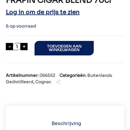
FRAPIN CIGAR BLEND 70cl
Log in om de prijs te zien
6 op voorraad
FRAPIN CIGAR BLEND 70cl aantal
-
+
TOEVOEGEN AAN
WINKELWAGEN
Artikelnummer:
066552
Categorieën:
Buitenlands
Gedistilleerd
,
Cognac
Beschrijving