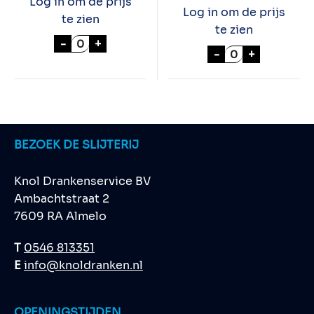
Log in om de prijs
Log in om de prijs
te zien
te zien
PERNOD 70cl aantal
-
+
JAMESON IRISH
-
+
BEZOEK DE SLIJTERIJ
Knol Drankenservice BV
Ambachtstraat 2
7609 RA Almelo
T
0546 813351
E
info@knoldranken.nl
OPENINGSTIJDEN