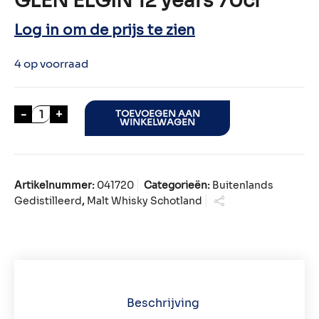
GLEN ELGIN 12 years 70cl
Log in om de prijs te zien
4 op voorraad
GLEN ELGIN 12 years 70cl aantal
-
+
TOEVOEGEN AAN
WINKELWAGEN
Artikelnummer:
041720
Categorieën:
Buitenlands
Gedistilleerd
,
Malt Whisky Schotland
Beschrijving