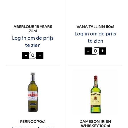
ABERLOUR 18 YEARS
VANA TALLINN 50cl
70cl
Log in om de prijs
Log in om de prijs
te zien
te zien
VANA TALLINN 5
-
+
ABERLOUR 18 YEARS 70cl aantal
-
+
PERNOD 70cl
JAMESON IRISH
WHISKEY 100cl