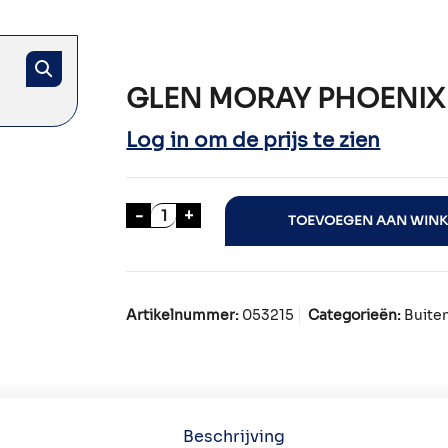
GLEN MORAY PHOENIX 
Log in om de prijs te zien
GLEN MORAY PHOENIX RISING 70cl 
-
+
TOEVOEGEN AAN WIN
Artikelnummer:
053215
Categorieën:
Buite
Beschrijving