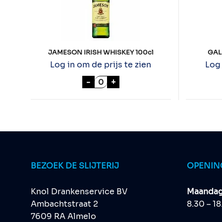
JAMESON IRISH WHISKEY 100cl
GAL
Log in om de prijs te zien
Log 
JAMESON IRISH WHISKEY 100cl
-
+
BEZOEK DE SLIJTERIJ
OPENIN
Knol Drankenservice BV
Maandag 
Ambachtstraat 2
8.30 – 1
7609 RA Almelo