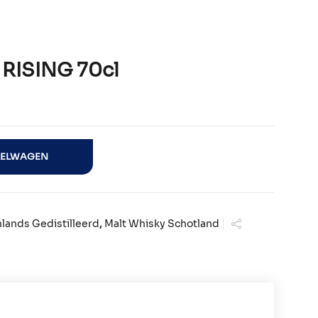
RISING 70cl
aantal
KELWAGEN
nlands Gedistilleerd
,
Malt Whisky Schotland