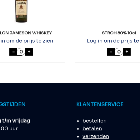
LON JAMESON WHISKEY
STROH 80% 10cl
in om de prijs te zien
Log in om de prijs te
 aantal
GALLON JAMESON WHISKEY aantal
STROH 80
-
+
-
+
GSTIJDEN
KLANTENSERVICE
t/m vrijdag
bestellen
8.00 uur
betalen
verzenden