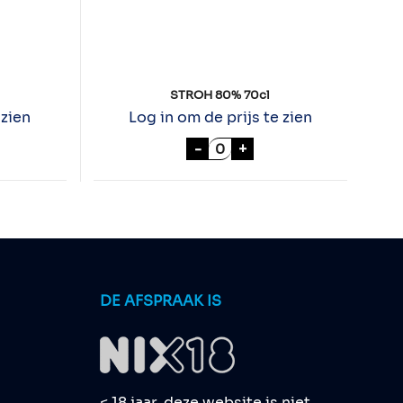
STROH 80% 70cl
 zien
Log in om de prijs te zien
% 10cl aantal
STROH 80% 70cl aantal
-
+
DE AFSPRAAK IS
< 18 jaar, deze website is niet