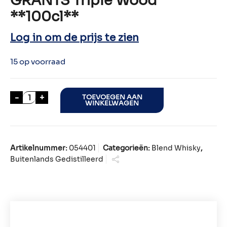
GRANTS Triple Wood
**100cl**
Log in om de prijs te zien
15 op voorraad
GRANTS Triple Wood **100cl** aantal
-
+
TOEVOEGEN AAN
WINKELWAGEN
Artikelnummer:
054401
Categorieën:
Blend Whisky
,
Buitenlands Gedistilleerd