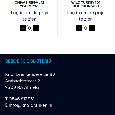
CHIVAS REGAL 12
WILD TURKEY 101
YEARS 70cl
BOURBON 70cl
Log in om de prijs
Log in om de prijs
te zien
te zien
CHIVAS REGAL 12 YEARS 70cl aantal
WILD TURKEY 1
-
+
-
+
BEZOEK DE SLIJTERIJ
Knol Drankenservice BV
Ambachtstraat 2
7609 RA Almelo
T
0546 813351
E
info@knoldranken.nl