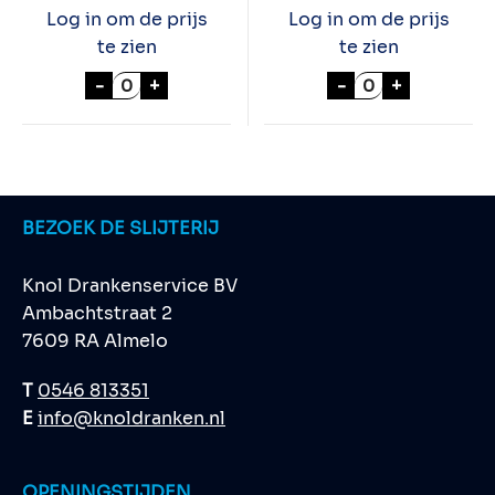
Log in om de prijs
Log in om de prijs
te zien
te zien
CHIVAS REGAL 18 YEARS 70cl aantal
MARTELL COGNA
-
+
-
+
BEZOEK DE SLIJTERIJ
Knol Drankenservice BV
Ambachtstraat 2
7609 RA Almelo
T
0546 813351
E
info@knoldranken.nl
OPENINGSTIJDEN