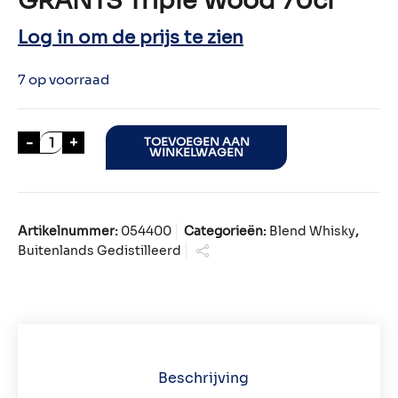
GRANTS Triple Wood 70cl
Log in om de prijs te zien
7 op voorraad
GRANTS Triple Wood 70cl aantal
-
+
TOEVOEGEN AAN
WINKELWAGEN
Artikelnummer:
054400
Categorieën:
Blend Whisky
,
Buitenlands Gedistilleerd
Beschrijving