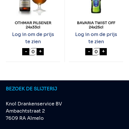
OTHMAR PILSENER
BAVARIA TWIST OFF
24x33cl
24x25cl
Log in om de prijs
Log in om de prijs
te zien
te zien
OTHMAR PILSENER 24x33cl aantal
BAVARIA TWIST 
-
+
-
+
BEZOEK DE SLIJTERIJ
Knol Drankenservice BV
Ambachtstraat 2
7609 RA Almelo