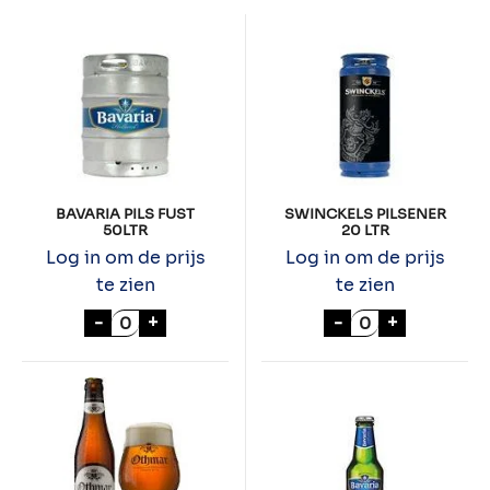
BAVARIA PILS FUST
SWINCKELS PILSENER
50LTR
20 LTR
Log in om de prijs
Log in om de prijs
te zien
te zien
BAVARIA PILS FUST 50LTR aantal
SWINCKELS PIL
-
+
-
+