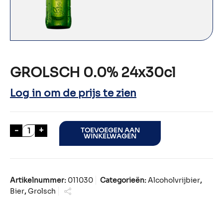
GROLSCH 0.0% 24x30cl
Log in om de prijs te zien
GROLSCH 0.0% 24x30cl aantal
-
+
TOEVOEGEN AAN
WINKELWAGEN
Artikelnummer:
011030
Categorieën:
Alcoholvrijbier
,
Bier
,
Grolsch