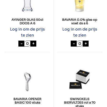
AYINGER GLAS 50cl
BAVARIA 0.0% glas op
DOOS A 6
voet ds a 6
Log in om de prijs
Log in om de prijs
te zien
te zien
AYINGER GLAS 50cl DOOS A 6 aantal
BAVARIA 0.0% gl
-
+
-
+
BAVARIA OPENER
SWINCKELS
BASIC 100 stuks
BIERVILTJES rol a 70
stuks