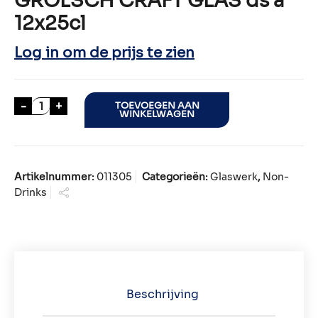
GROLSCH CRAFT GLAS ds a
12x25cl
Log in om de prijs te zien
GROLSCH CRAFT GLAS ds a 12x25cl aantal
-
+
TOEVOEGEN AAN
WINKELWAGEN
Artikelnummer:
011305
Categorieën:
Glaswerk
,
Non-
Drinks
Beschrijving