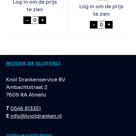
Log in om de prijs
Log in om de prijs
te zien
te zien
BAVARIA OPENER BASIC 100 stuks aantal
-
+
SWINCKELS BIER
-
+
BEZOEK DE SLIJTERIJ
Knol Drankenservice BV
Ambachtstraat 2
7609 RA Almelo
T
0546 813351
E
info@knoldranken.nl