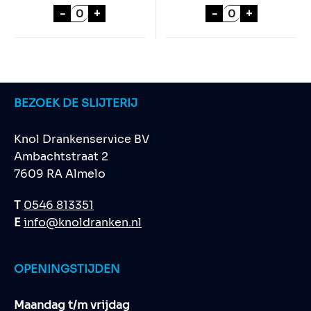
TWIX SINGLE 25x50gr aantal
M&M 's CRISPY 
-
+
-
+
BEZOEK DE SLIJTERIJ
Knol Drankenservice BV
Ambachtstraat 2
7609 RA Almelo
T
0546 813351
E
info@knoldranken.nl
OPENINGSTIJDEN
Maandag t/m vrijdag