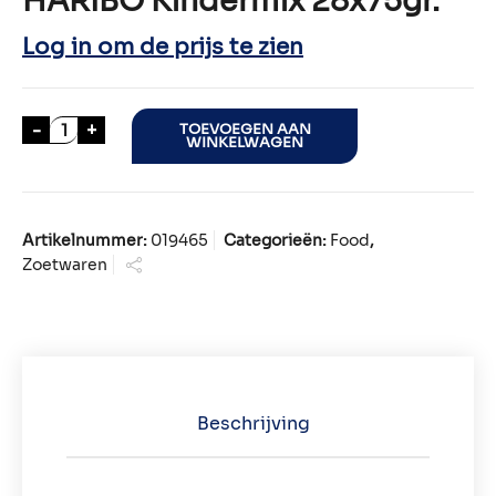
HARIBO Kindermix 28x75gr.
Log in om de prijs te zien
HARIBO Kindermix 28x75gr. aantal
-
+
TOEVOEGEN AAN
WINKELWAGEN
Artikelnummer:
019465
Categorieën:
Food
,
Zoetwaren
Beschrijving