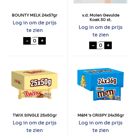
BOUNTY MELK 24x57gr
v.d. Molen Gevulde
Koek 30 st.
Log in om de prijs
Log in om de prijs
te zien
te zien
BOUNTY MELK 24x57gr aantal
-
+
v.d. Molen Gevu
-
+
TWIX SINGLE 25x50gr
M&M ’s CRISPY 24x36gr
Log in om de prijs
Log in om de prijs
te zien
te zien