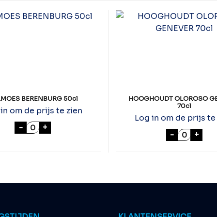
LMOES BERENBURG 50cl
HOOGHOUDT OLOROSO G
70cl
in om de prijs te zien
Log in om de prijs te
cl aantal
KALMOES BERENBURG 50cl aantal
-
+
HOOGHOU
-
+
GSTIJDEN
KLANTENSERVICE