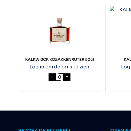
KALKWIJCK KOZAKKENRUTER 50cl
KA
Log in om de prijs te zien
Log 
KALKWIJCK KOZAKKENRUTER 50
-
+
BEZOEK DE SLIJTERIJ
OPENIN