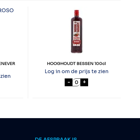
ENEVER
HOOGHOUDT BESSEN 100cl
Log in om de prijs te zien
 zien
HOOGHOUDT BESSEN 100c
-
+
DT OLOROSO GENEVER 70cl aantal
DE AFSPRAAK IS