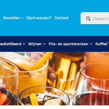
Producten zoek
e
Bestellen
Klant worden?
Contact
edistilleerd
Wijnen
Fris- en sportdranken
Koffie/