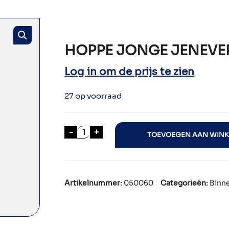
HOPPE JONGE JENEVER
Log in om de prijs te zien
27 op voorraad
HOPPE JONGE JENEVER 100cl aanta
-
+
TOEVOEGEN AAN WIN
Artikelnummer:
050060
Categorieën:
Binne