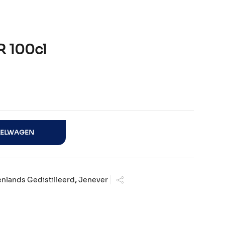
 100cl
l
KELWAGEN
nlands Gedistilleerd
,
Jenever