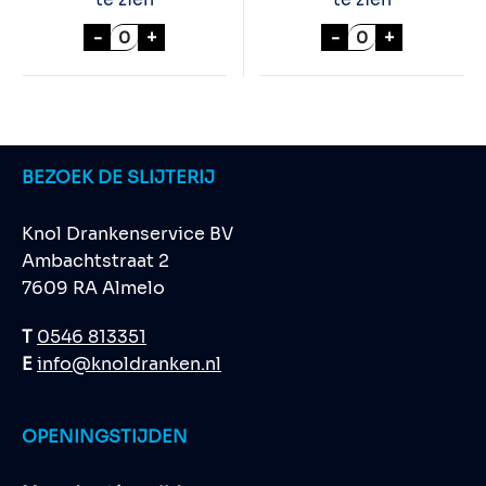
JAMESON IRISH WHISKEY 100cl aantal
LE FAVORI TRIPL
-
+
-
+
BEZOEK DE SLIJTERIJ
Knol Drankenservice BV
Ambachtstraat 2
7609 RA Almelo
T
0546 813351
E
info@knoldranken.nl
OPENINGSTIJDEN