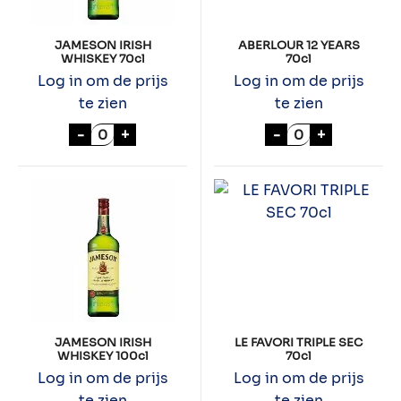
JAMESON IRISH
ABERLOUR 12 YEARS
WHISKEY 70cl
70cl
Log in om de prijs
Log in om de prijs
te zien
te zien
JAMESON IRISH WHISKEY 70cl aantal
ABERLOUR 12 YE
-
+
-
+
JAMESON IRISH
LE FAVORI TRIPLE SEC
WHISKEY 100cl
70cl
Log in om de prijs
Log in om de prijs
te zien
te zien