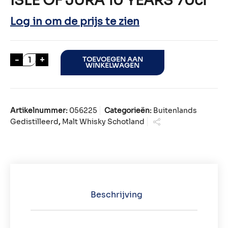
ISLE OF JURA 10 YEARS 70cl
Log in om de prijs te zien
ISLE OF JURA 10 YEARS 70cl aantal
-
+
TOEVOEGEN AAN
WINKELWAGEN
Artikelnummer:
056225
Categorieën:
Buitenlands
Gedistilleerd
,
Malt Whisky Schotland
Beschrijving