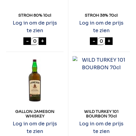
STROH 80% 10cl
STROH 38% 70cl
Log in om de prijs
Log in om de prijs
te zien
te zien
STROH 80% 10cl aantal
STROH 38% 70cl
-
+
-
+
GALLON JAMESON
WILD TURKEY 101
WHISKEY
BOURBON 70cl
Log in om de prijs
Log in om de prijs
te zien
te zien