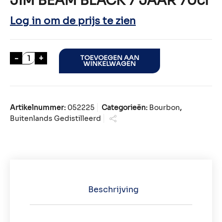
JIM BEAM BLACK 7 JAAR 70cl
Log in om de prijs te zien
JIM BEAM BLACK 7 JAAR 70cl aantal
-
+
TOEVOEGEN AAN
WINKELWAGEN
Artikelnummer:
052225
Categorieën:
Bourbon
,
Buitenlands Gedistilleerd
Beschrijving