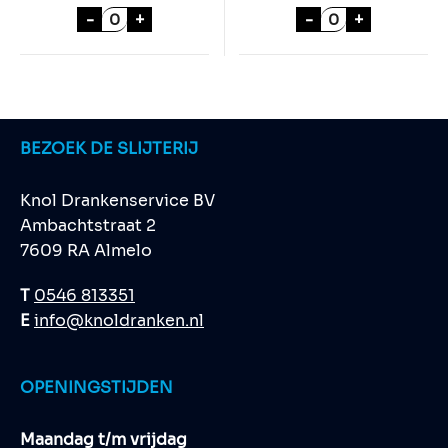
GALLON JAMESON WHISKEY aantal
WILD TURKEY 1
-
+
-
+
BEZOEK DE SLIJTERIJ
Knol Drankenservice BV
Ambachtstraat 2
7609 RA Almelo
T
0546 813351
E
info@knoldranken.nl
OPENINGSTIJDEN
Maandag t/m vrijdag