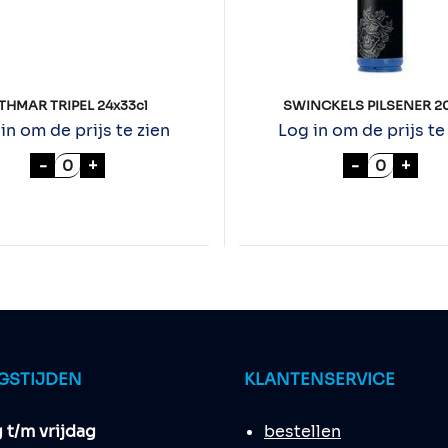
THMAR TRIPEL 24x33cl
SWINCKELS PILSENER 20
in om de prijs te zien
Log in om de prijs te
OTHMAR TRIPEL 24x33cl aantal
SWINCKEL
-
+
-
+
aantal
GSTIJDEN
KLANTENSERVICE
t/m vrijdag
bestellen