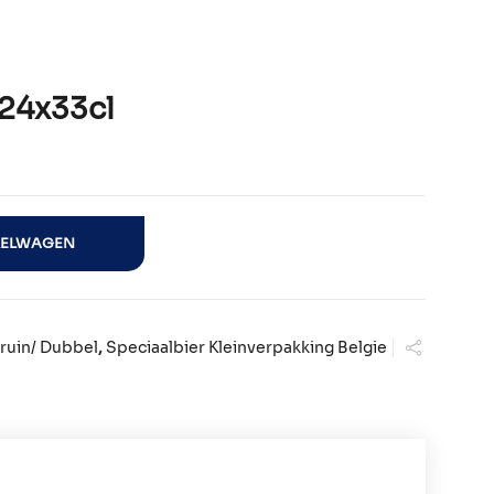
24x33cl
al
KELWAGEN
ruin/ Dubbel
,
Speciaalbier Kleinverpakking Belgie