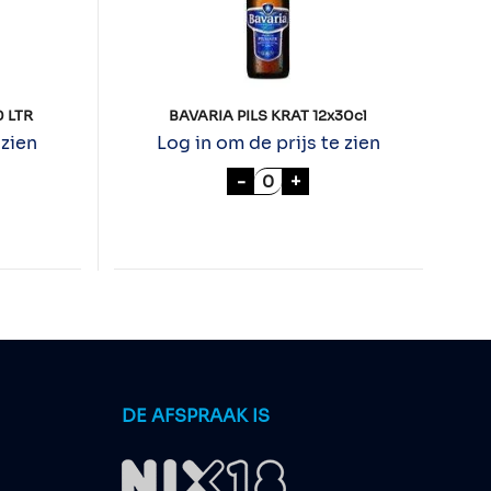
 LTR
BAVARIA PILS KRAT 12x30cl
 zien
Log in om de prijs te zien
S PILSENER 20 LTR aantal
BAVARIA PILS KRAT 12x30c
-
+
DE AFSPRAAK IS