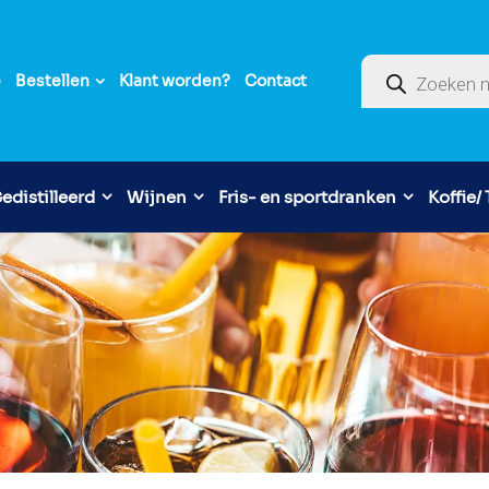
Producten zoek
e
Bestellen
Klant worden?
Contact
edistilleerd
Wijnen
Fris- en sportdranken
Koffie/