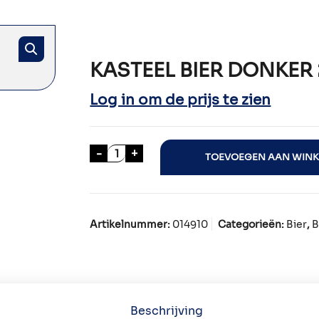
KASTEEL BIER DONKER 
Log in om de prijs te zien
KASTEEL BIER DONKER 24x33cl aant
-
+
TOEVOEGEN AAN WIN
Artikelnummer:
014910
Categorieën:
Bier
,
B
Beschrijving