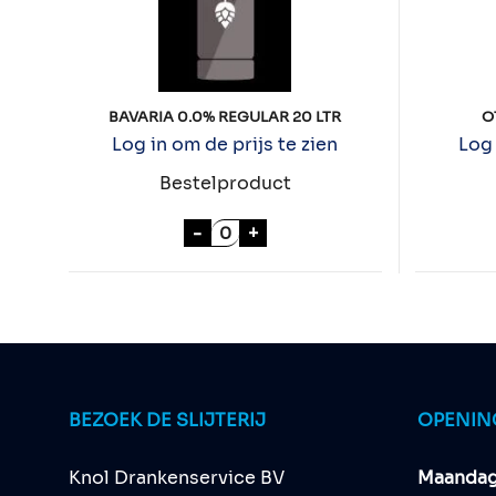
BAVARIA 0.0% REGULAR 20 LTR
O
Log in om de prijs te zien
Log 
Bestelproduct
BAVARIA 0.0% REGULAR 20 LTR 
-
+
BEZOEK DE SLIJTERIJ
OPENIN
Knol Drankenservice BV
Maandag 