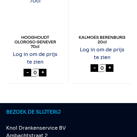
HOOGHOUDT
KALMOES BERENBURG
OLOROSO GENEVER
20cl
70cl
Log in om de prijs
Log in om de prijs
te zien
te zien
KALMOES BEREN
-
+
HOOGHOUDT OLOROSO GENEVER 70cl aa
-
+
BEZOEK DE SLIJTERIJ
Knol Drankenservice BV
Ambachtstraat 2