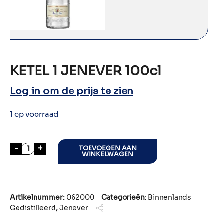
KETEL 1 JENEVER 100cl
Log in om de prijs te zien
1 op voorraad
KETEL 1 JENEVER 100cl aantal
-
+
TOEVOEGEN AAN
WINKELWAGEN
Artikelnummer:
062000
Categorieën:
Binnenlands
Gedistilleerd
,
Jenever