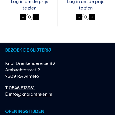
Log in om de prijs
Log in om de prijs
te zien
te zien
JAMESON IRISH WHISKEY 100cl aantal
MARTELL CORDO
-
+
-
+
BEZOEK DE SLIJTERIJ
Knol Drankenservice BV
Ambachtstraat 2
7609 RA Almelo
T
0546 813351
E
info@knoldranken.nl
OPENINGSTIJDEN