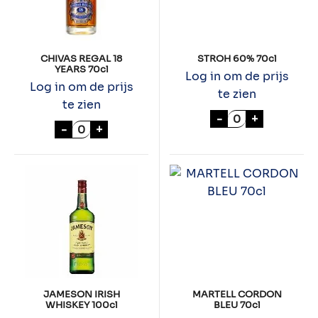
CHIVAS REGAL 18
STROH 60% 70cl
YEARS 70cl
Log in om de prijs
Log in om de prijs
te zien
te zien
STROH 60% 70c
-
+
CHIVAS REGAL 18 YEARS 70cl aantal
-
+
JAMESON IRISH
MARTELL CORDON
WHISKEY 100cl
BLEU 70cl