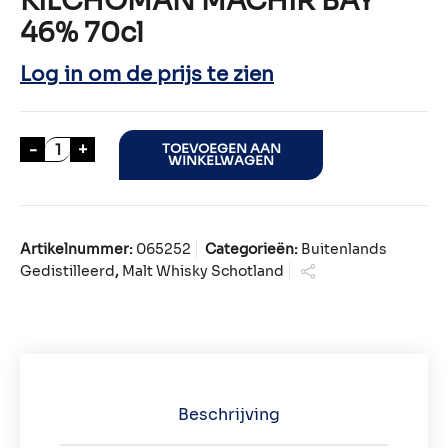
KILCHOMAN MACHIR BAY
46% 70cl
Log in om de prijs te zien
KILCHOMAN MACHIR BAY 46% 70cl aantal
-
+
TOEVOEGEN AAN
WINKELWAGEN
Artikelnummer:
065252
Categorieën:
Buitenlands
Gedistilleerd
,
Malt Whisky Schotland
Beschrijving