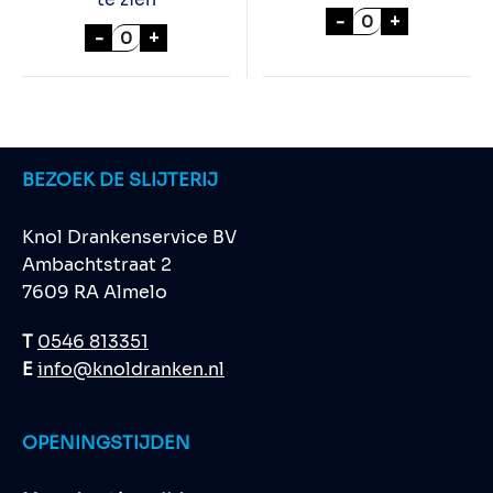
APPLE JACKS 70
-
+
KALMOES BERENBURG 100cl aantal
-
+
BEZOEK DE SLIJTERIJ
Knol Drankenservice BV
Ambachtstraat 2
7609 RA Almelo
T
0546 813351
E
info@knoldranken.nl
OPENINGSTIJDEN