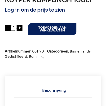
KUYPER RUMPUNCH 100cl
Log in om de prijs te zien
KUYPER RUMPUNCH 100cl aantal
-
+
TOEVOEGEN AAN
WINKELWAGEN
Artikelnummer:
051170
Categorieën:
Binnenlands
Gedistilleerd
,
Rum
Beschrijving