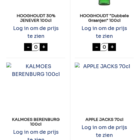
HOOGHOUDT 30%
HOOGHOUDT “Dubbele
JENEVER 100cl
Graanjen” 100cl
Log in om de prijs
Log in om de prijs
te zien
te zien
HOOGHOUDT 30% JENEVER 100cl aantal
HOOGHOUDT "Du
-
+
-
+
KALMOES BERENBURG
APPLE JACKS 70cl
100cl
Log in om de prijs
Log in om de prijs
te zien
te zien