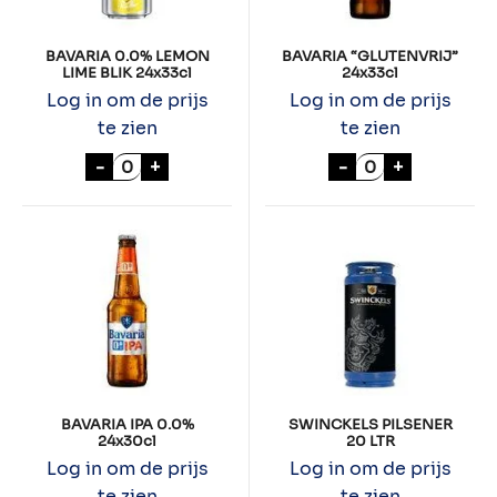
BAVARIA 0.0% LEMON
BAVARIA “GLUTENVRIJ”
LIME BLIK 24x33cl
24x33cl
Log in om de prijs
Log in om de prijs
te zien
te zien
BAVARIA 0.0% LEMON LIME BLIK 24x33cl a
BAVARIA "GLUTE
-
+
-
+
BAVARIA IPA 0.0%
SWINCKELS PILSENER
24x30cl
20 LTR
Log in om de prijs
Log in om de prijs
te zien
te zien