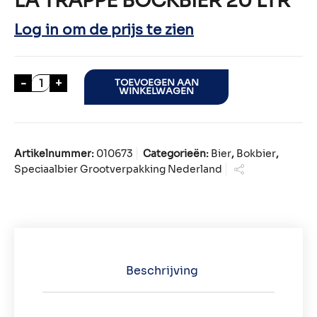
LA TRAPPE BOCKBIER 20 LTR
Log in om de prijs te zien
LA TRAPPE BOCKBIER 20 LTR aantal
-
+
TOEVOEGEN AAN
WINKELWAGEN
Artikelnummer:
010673
Categorieën:
Bier
,
Bokbier
,
Speciaalbier Grootverpakking Nederland
Beschrijving