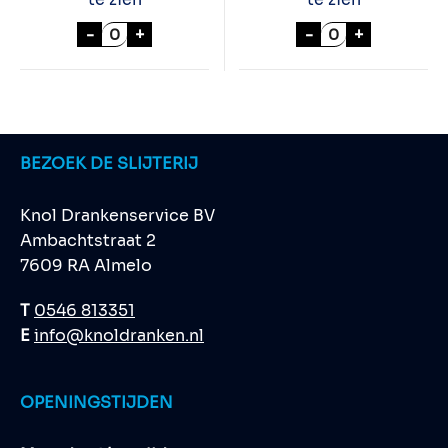
BAVARIA IPA 0.0% 24x30cl aantal
SWINCKELS PIL
-
+
-
+
BEZOEK DE SLIJTERIJ
Knol Drankenservice BV
Ambachtstraat 2
7609 RA Almelo
T
0546 813351
E
info@knoldranken.nl
OPENINGSTIJDEN