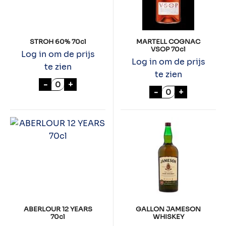
STROH 60% 70cl
MARTELL COGNAC
VSOP 70cl
Log in om de prijs
Log in om de prijs
te zien
te zien
STROH 60% 70cl aantal
-
+
MARTELL COGNA
-
+
ABERLOUR 12 YEARS
GALLON JAMESON
70cl
WHISKEY