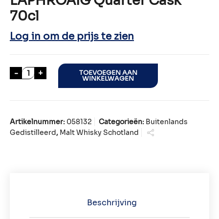
LAPHROAIG Quarter Cask
70cl
Log in om de prijs te zien
LAPHROAIG Quarter Cask 70cl aantal
-
+
TOEVOEGEN AAN
WINKELWAGEN
Artikelnummer:
058132
Categorieën:
Buitenlands
Gedistilleerd
,
Malt Whisky Schotland
Beschrijving