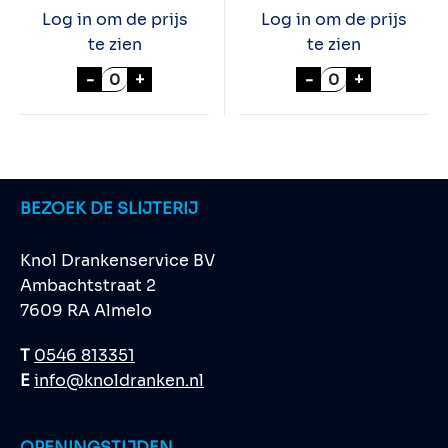
Log in om de prijs
Log in om de prijs
te zien
te zien
BAVARIA "GLUTENVRIJ" 24x33cl aantal
CLARO TEQUILL
-
+
-
+
BEZOEK DE SLIJTERIJ
Knol Drankenservice BV
Ambachtstraat 2
7609 RA Almelo
T
0546 813351
E
info@knoldranken.nl
OPENINGSTIJDEN