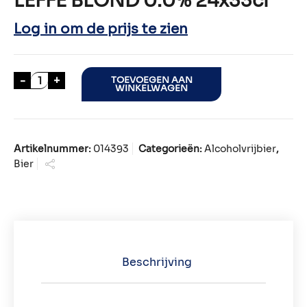
LEFFE BLOND 0.0% 24x33cl
Log in om de prijs te zien
LEFFE BLOND 0.0% 24x33cl aantal
-
+
TOEVOEGEN AAN
WINKELWAGEN
Artikelnummer:
014393
Categorieën:
Alcoholvrijbier
,
Bier
Beschrijving