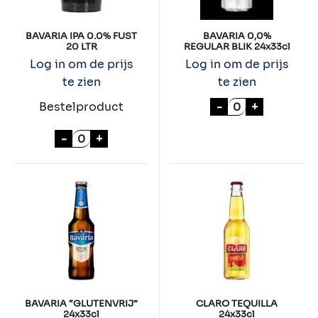
BAVARIA IPA 0.0% FUST
BAVARIA 0,0%
20 LTR
REGULAR BLIK 24x33cl
Log in om de prijs
Log in om de prijs
te zien
te zien
BAVARIA 0,0% R
-
+
Bestelproduct
BAVARIA IPA 0.0% FUST 20 LTR aantal
-
+
BAVARIA “GLUTENVRIJ”
CLARO TEQUILLA
24x33cl
24x33cl