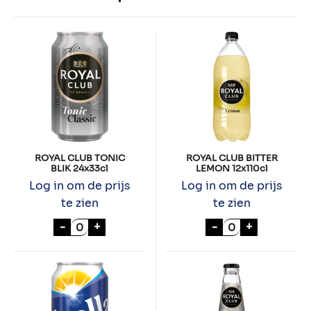
ROYAL CLUB TONIC
ROYAL CLUB BITTER
BLIK 24x33cl
LEMON 12x110cl
Log in om de prijs
Log in om de prijs
te zien
te zien
ROYAL CLUB TONIC BLIK 24x33cl aantal
ROYAL CLUB BIT
-
+
-
+