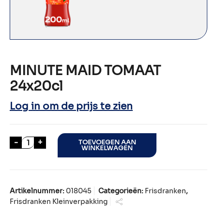
MINUTE MAID TOMAAT
24x20cl
Log in om de prijs te zien
MINUTE MAID TOMAAT 24x20cl aantal
-
+
TOEVOEGEN AAN
WINKELWAGEN
Artikelnummer:
018045
Categorieën:
Frisdranken
,
Frisdranken Kleinverpakking