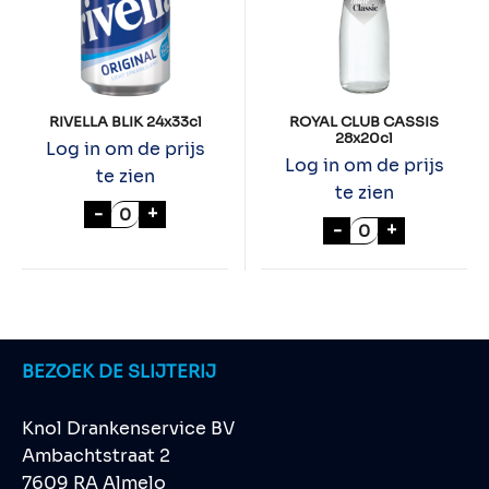
RIVELLA BLIK 24x33cl
ROYAL CLUB CASSIS
28x20cl
Log in om de prijs
Log in om de prijs
te zien
te zien
RIVELLA BLIK 24x33cl aantal
-
+
ROYAL CLUB CA
-
+
BEZOEK DE SLIJTERIJ
Knol Drankenservice BV
Ambachtstraat 2
7609 RA Almelo