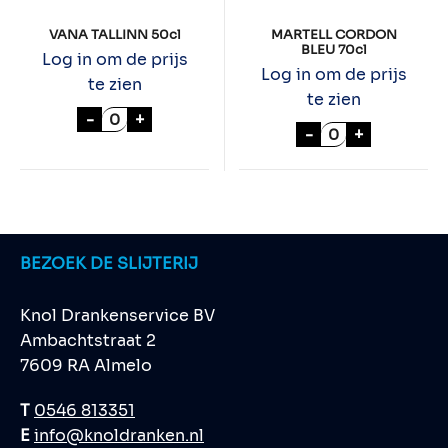
VANA TALLINN 50cl
MARTELL CORDON
BLEU 70cl
Log in om de prijs
Log in om de prijs
te zien
te zien
VANA TALLINN 50cl aantal
-
+
MARTELL CORDO
-
+
BEZOEK DE SLIJTERIJ
Knol Drankenservice BV
Ambachtstraat 2
7609 RA Almelo
T
0546 813351
E
info@knoldranken.nl