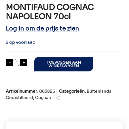
MONTIFAUD COGNAC
NAPOLEON 70cl
Log in om de prijs te zien
2 op voorraad
MONTIFAUD COGNAC NAPOLEON 70cl aantal
-
+
TOEVOEGEN AAN
WINKELWAGEN
Artikelnummer:
065826
Categorieën:
Buitenlands
Gedistilleerd
,
Cognac