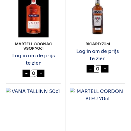
MARTELL COGNAC
RICARD 70cl
VSOP 70cl
Log in om de prijs
Log in om de prijs
te zien
te zien
RICARD 70cl aa
-
+
MARTELL COGNAC VSOP 70cl aantal
-
+