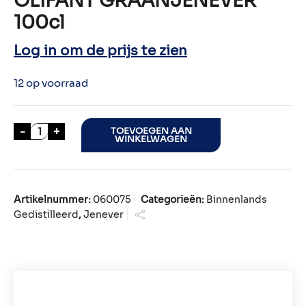
OLIFANT GRAANJENEVER
100cl
Log in om de prijs te zien
12 op voorraad
OLIFANT GRAANJENEVER 100cl aantal
-
+
TOEVOEGEN AAN
WINKELWAGEN
Artikelnummer:
060075
Categorieën:
Binnenlands
Gedistilleerd
,
Jenever