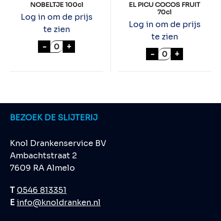
NOBELTJE 100cl
EL PICU COCOS FRUIT
70cl
Log in om de prijs
Log in om de prijs
te zien
te zien
NOBELTJE 100cl aantal
-
+
EL PICU COCOS 
-
+
BEZOEK DE SLIJTERIJ
Knol Drankenservice BV
Ambachtstraat 2
7609 RA Almelo
T
0546 813351
E
info@knoldranken.nl