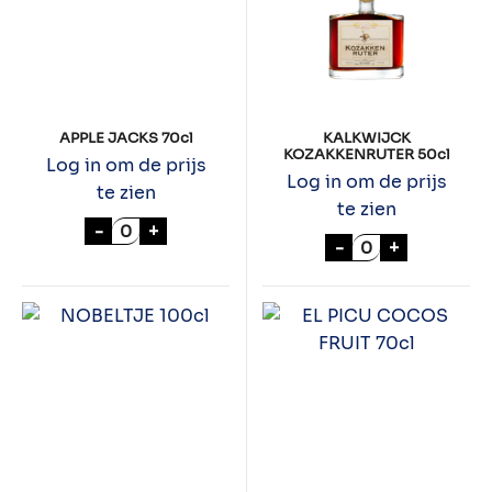
APPLE JACKS 70cl
KALKWIJCK
KOZAKKENRUTER 50cl
Log in om de prijs
Log in om de prijs
te zien
te zien
APPLE JACKS 70cl aantal
-
+
KALKWIJCK KOZ
-
+