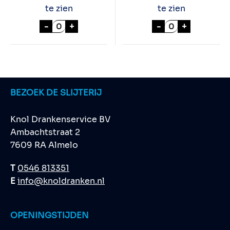
te zien
te zien
EL PICU COCOS FRUIT 70cl aantal
KALMOES BEREN
-
+
-
+
BEZOEK DE SLIJTERIJ
Knol Drankenservice BV
Ambachtstraat 2
7609 RA Almelo
T
0546 813351
E
info@knoldranken.nl
OPENINGSTIJDEN