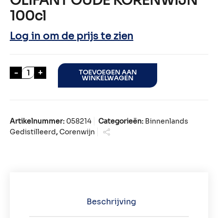
OLIFANT OUDE KORENWIJN
100cl
Log in om de prijs te zien
OLIFANT OUDE KORENWIJN 100cl aantal
-
+
TOEVOEGEN AAN
WINKELWAGEN
Artikelnummer:
058214
Categorieën:
Binnenlands
Gedistilleerd
,
Corenwijn
Beschrijving