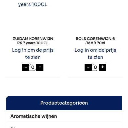
ZUIDAM KORENWIJN
BOLS CORENWIJN 6
PX 7 years 100CL
JAAR 70cl
Log in om de prijs
Log in om de prijs
te zien
te zien
ZUIDAM KORENWIJN PX 7 years 100CL aan
BOLS CORENWIJ
-
+
-
+
Productcategorieën
Aromatische wijnen