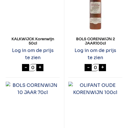
KALKWIJCK Korenwijn
BOLS CORENWIJN 2
50cl
JAAR100cl
Log in om de prijs
Log in om de prijs
te zien
te zien
KALKWIJCK Korenwijn 50cl aantal
BOLS CORENWIJ
-
+
-
+