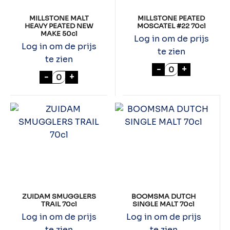
MILLSTONE MALT
MILLSTONE PEATED
HEAVY PEATED NEW
MOSCATEL #22 70cl
MAKE 50cl
Log in om de prijs
Log in om de prijs
te zien
te zien
MILLSTONE PEA
-
+
MILLSTONE MALT HEAVY PEATED NEW MAK
-
+
ZUIDAM SMUGGLERS
BOOMSMA DUTCH
TRAIL 70cl
SINGLE MALT 70cl
Log in om de prijs
Log in om de prijs
te zien
te zien