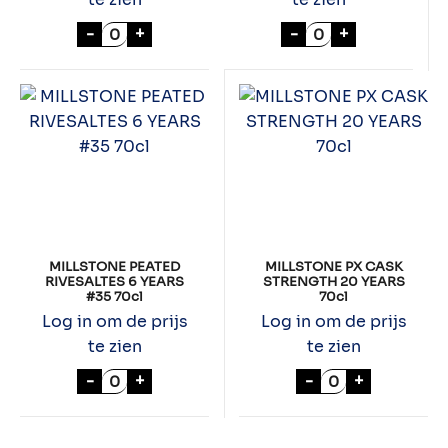
ZUIDAM SMUGGLERS TRAIL 70cl aantal
BOOMSMA DUTCH 
-
+
-
+
MILLSTONE PEATED
MILLSTONE PX CASK
RIVESALTES 6 YEARS
STRENGTH 20 YEARS
#35 70cl
70cl
Log in om de prijs
Log in om de prijs
te zien
te zien
MILLSTONE PEATED RIVESALTES 6 YEARS #
MILLSTONE PX 
-
+
-
+