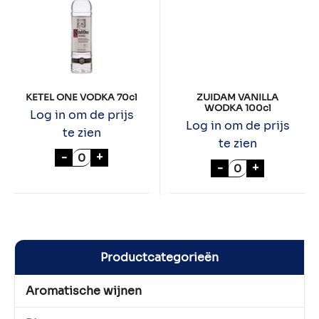
KETEL ONE VODKA 70cl
ZUIDAM VANILLA
WODKA 100cl
Log in om de prijs
Log in om de prijs
te zien
te zien
KETEL ONE VODKA 70cl aantal
-
+
ZUIDAM VANILL
-
+
Productcategorieën
Aromatische wijnen