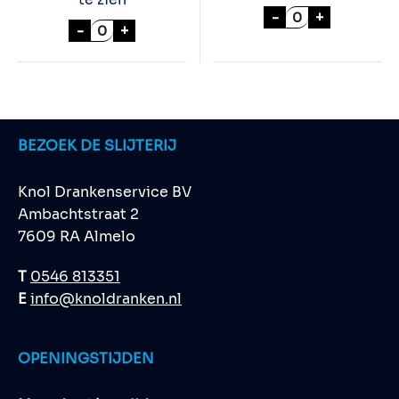
NOBELTJE 100cl
-
+
KALKWIJCK Jonge Jenever 50cl aantal
-
+
BEZOEK DE SLIJTERIJ
Knol Drankenservice BV
Ambachtstraat 2
7609 RA Almelo
T
0546 813351
E
info@knoldranken.nl
OPENINGSTIJDEN