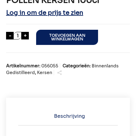
POLLEN KERSEN 100cl
Log in om de prijs te zien
POLLEN KERSEN 100cl aantal
-
+
TOEVOEGEN AAN
WINKELWAGEN
Artikelnummer:
056055
Categorieën:
Binnenlands
Gedistilleerd
,
Kersen
Beschrijving