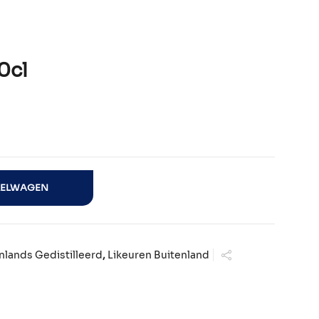
0cl
KELWAGEN
nlands Gedistilleerd
,
Likeuren Buitenland