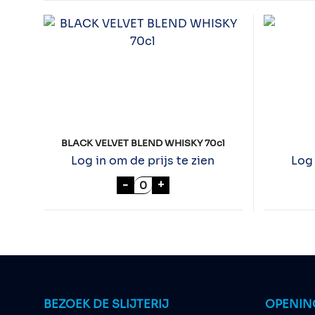
BLACK VELVET BLEND WHISKY 70cl
Log in om de prijs te zien
Log 
BLACK VELVET BLEND WHISKY 7
-
+
BEZOEK DE SLIJTERIJ
OPENIN