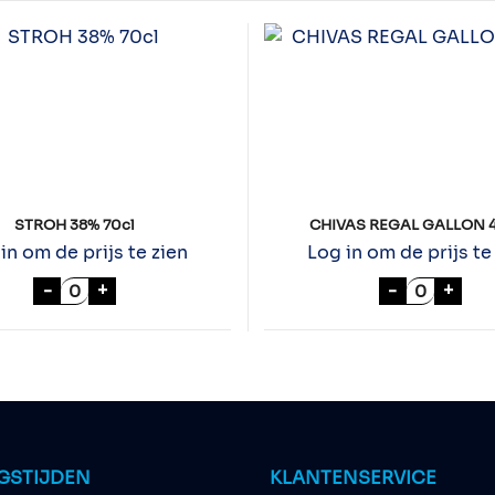
STROH 38% 70cl
CHIVAS REGAL GALLON 
in om de prijs te zien
Log in om de prijs te
0cl aantal
STROH 38% 70cl aantal
CHIVAS R
-
+
-
+
GSTIJDEN
KLANTENSERVICE