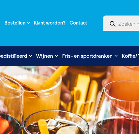
Producten zoek
e
Bestellen
Klant worden?
Contact
edistilleerd
Wijnen
Fris- en sportdranken
Koffie/