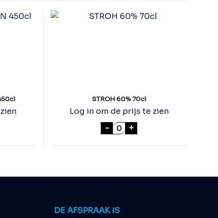
450cl
STROH 60% 70cl
 zien
Log in om de prijs te zien
EGAL GALLON 450cl aantal
STROH 60% 70cl aantal
-
+
DE AFSPRAAK IS