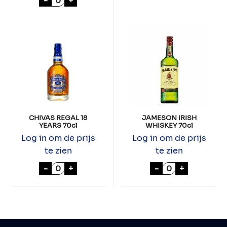
-
+
CHIVAS REGAL 18
JAMESON IRISH
YEARS 70cl
WHISKEY 70cl
Log in om de prijs
Log in om de prijs
te zien
te zien
CHIVAS REGAL 18 YEARS 70cl aantal
JAMESON IRISH
-
+
-
+