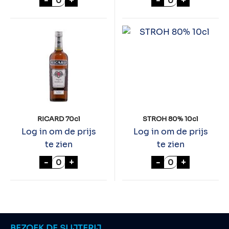
-
+
-
+
RICARD 70cl
STROH 80% 10cl
Log in om de prijs
Log in om de prijs
te zien
te zien
RICARD 70cl aantal
STROH 80% 10cl
-
+
-
+
BEZOEK DE SLIJTERIJ