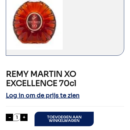
REMY MARTIN XO
EXCELLENCE 70cl
Log in om de prijs te zien
REMY MARTIN XO EXCELLENCE 70cl aantal
-
+
TOEVOEGEN AAN
WINKELWAGEN