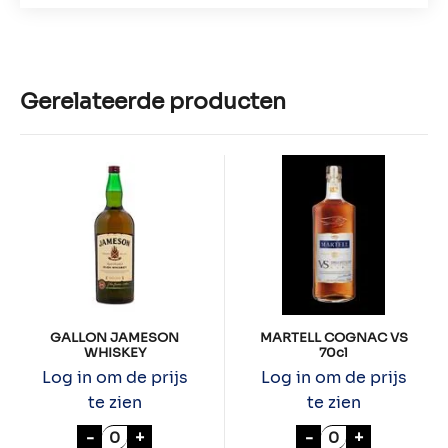
Gerelateerde producten
GALLON JAMESON
MARTELL COGNAC VS
WHISKEY
70cl
Log in om de prijs
Log in om de prijs
te zien
te zien
GALLON JAMESON WHISKEY aantal
MARTELL COGNA
-
+
-
+