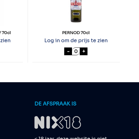
 70cl
PERNOD 70cl
 zien
Log in om de prijs te zien
IRISH WHISKEY 70cl aantal
PERNOD 70cl aantal
-
+
DE AFSPRAAK IS
< 18 jaar, deze website is niet