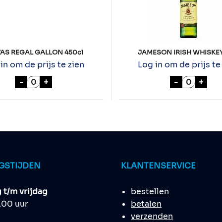
AS REGAL GALLON 450cl
JAMESON IRISH WHISKEY
in om de prijs te zien
Log in om de prijs te
antal
CHIVAS REGAL GALLON 450cl aantal
JAMESON 
-
+
-
+
GSTIJDEN
KLANTENSERVICE
t/m vrijdag
bestellen
8.00 uur
betalen
verzenden