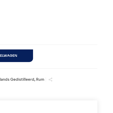
KELWAGEN
lands Gedistilleerd
,
Rum