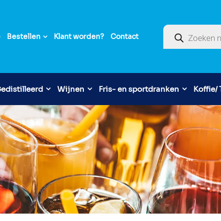
Producten zoek
e
Bestellen
Klant worden?
Contact
edistilleerd
Wijnen
Fris- en sportdranken
Koffie/