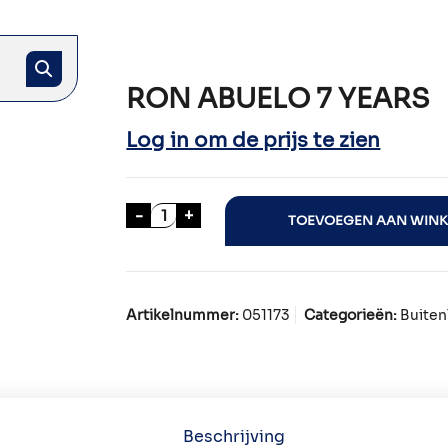
RON ABUELO 7 YEARS
Log in om de prijs te zien
RON ABUELO 7 YEARS aantal
-
+
TOEVOEGEN AAN WIN
Artikelnummer:
051173
Categorieën:
Buiten
Beschrijving