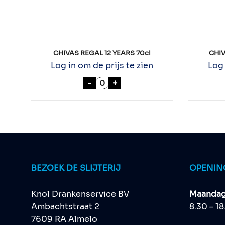
CHIVAS REGAL 12 YEARS 70cl
CHIV
Log in om de prijs te zien
Log 
CHIVAS REGAL 12 YEARS 70cl a
-
+
BEZOEK DE SLIJTERIJ
OPENIN
Knol Drankenservice BV
Maandag 
Ambachtstraat 2
8.30 – 1
7609 RA Almelo