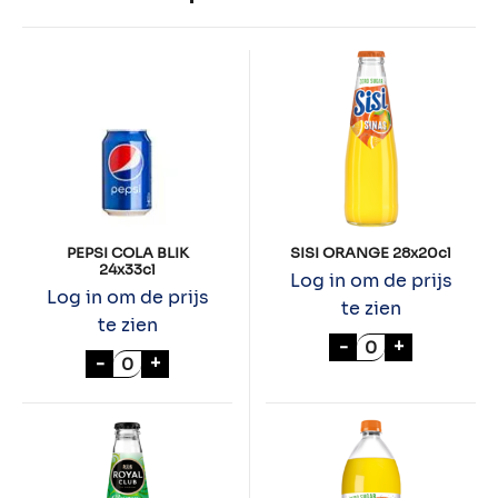
PEPSI COLA BLIK
SISI ORANGE 28x20cl
24x33cl
Log in om de prijs
Log in om de prijs
te zien
te zien
SISI ORANGE 28
-
+
PEPSI COLA BLIK 24x33cl aantal
-
+