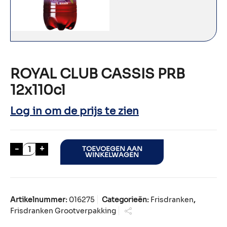
ROYAL CLUB CASSIS PRB
12x110cl
Log in om de prijs te zien
ROYAL CLUB CASSIS PRB 12x110cl aantal
-
+
TOEVOEGEN AAN
WINKELWAGEN
Artikelnummer:
016275
Categorieën:
Frisdranken
,
Frisdranken Grootverpakking