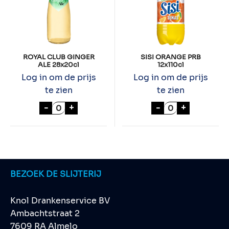
ROYAL CLUB GINGER
SISI ORANGE PRB
ALE 28x20cl
12x110cl
Log in om de prijs
Log in om de prijs
te zien
te zien
ROYAL CLUB GINGER ALE 28x20cl aantal
SISI ORANGE PR
-
+
-
+
BEZOEK DE SLIJTERIJ
Knol Drankenservice BV
Ambachtstraat 2
7609 RA Almelo