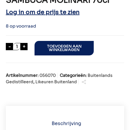
SAMBUCA MOLINARI 70cl
Log in om de prijs te zien
8 op voorraad
SAMBUCA MOLINARI 70cl aantal
-
+
TOEVOEGEN AAN
WINKELWAGEN
Artikelnummer:
056070
Categorieën:
Buitenlands
Gedistilleerd
,
Likeuren Buitenland
Beschrijving