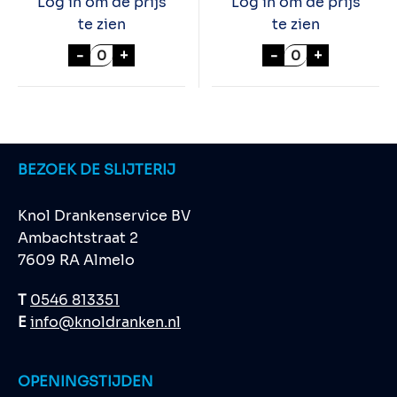
Log in om de prijs
Log in om de prijs
te zien
te zien
CHIVAS REGAL 12 YEARS 70cl aantal
CHIVAS REGAL 1
-
+
-
+
BEZOEK DE SLIJTERIJ
Knol Drankenservice BV
Ambachtstraat 2
7609 RA Almelo
T
0546 813351
E
info@knoldranken.nl
OPENINGSTIJDEN