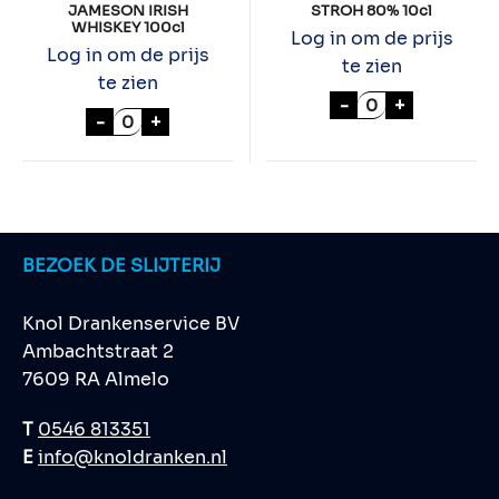
JAMESON IRISH
STROH 80% 10cl
WHISKEY 100cl
Log in om de prijs
Log in om de prijs
te zien
te zien
STROH 80% 10cl
-
+
JAMESON IRISH WHISKEY 100cl aantal
-
+
BEZOEK DE SLIJTERIJ
Knol Drankenservice BV
Ambachtstraat 2
7609 RA Almelo
T
0546 813351
E
info@knoldranken.nl