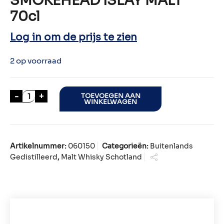
SMOKEHEAD ISLAY MALT
70cl
Log in om de prijs te zien
2 op voorraad
SMOKEHEAD ISLAY MALT 70cl aantal
-
+
TOEVOEGEN AAN
WINKELWAGEN
Artikelnummer:
060150
Categorieën:
Buitenlands
Gedistilleerd
,
Malt Whisky Schotland