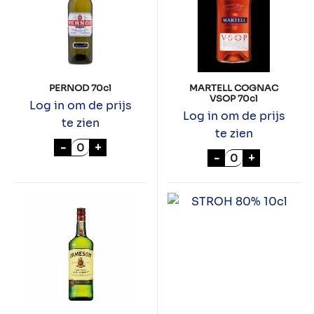
PERNOD 70cl
MARTELL COGNAC
VSOP 70cl
Log in om de prijs
Log in om de prijs
te zien
te zien
PERNOD 70cl aantal
-
+
MARTELL COGNA
-
+