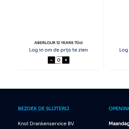
ABERLOUR 12 YEARS 70cl
Log in om de prijs te zien
Log 
ABERLOUR 12 YEARS 70cl aanta
-
+
BEZOEK DE SLIJTERIJ
OPENIN
Knol Drankenservice BV
Maandag 