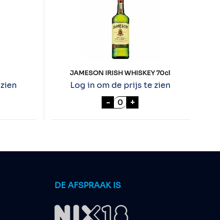
JAMESON IRISH WHISKEY 70cl
 zien
Log in om de prijs te zien
% 10cl aantal
JAMESON IRISH WHISKEY 7
-
+
DE AFSPRAAK IS