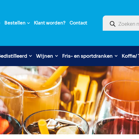
Producten zoek
e
Bestellen
Klant worden?
Contact
edistilleerd
Wijnen
Fris- en sportdranken
Koffie/