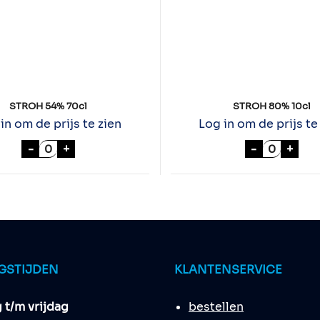
STROH 54% 70cl
STROH 80% 10cl
in om de prijs te zien
Log in om de prijs te
l
STROH 54% 70cl aantal
STROH 80
-
+
-
+
GSTIJDEN
KLANTENSERVICE
t/m vrijdag
bestellen