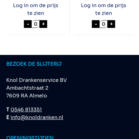
Log in om de prijs
Log in om de prijs
te zien
te zien
GALLON JAMESON WHISKEY aantal
CHIVAS REGAL 
-
+
-
+
BEZOEK DE SLIJTERIJ
Knol Drankenservice BV
Ambachtstraat 2
7609 RA Almelo
T
0546 813351
E
info@knoldranken.nl
OPENINGSTIJDEN