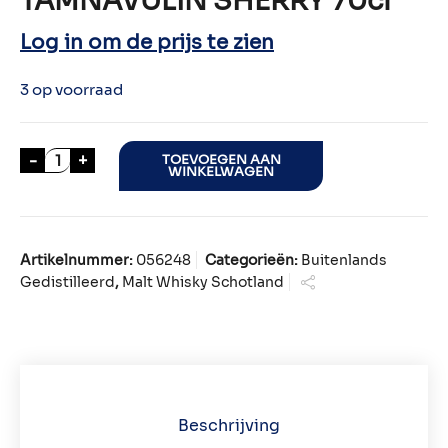
TAMNAVULIN SHERRY 70cl
Log in om de prijs te zien
3 op voorraad
TAMNAVULIN SHERRY 70cl aantal
-
+
TOEVOEGEN AAN
WINKELWAGEN
Artikelnummer:
056248
Categorieën:
Buitenlands
Gedistilleerd
,
Malt Whisky Schotland
Beschrijving