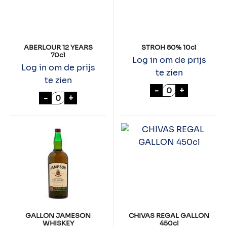
ABERLOUR 12 YEARS
STROH 80% 10cl
70cl
Log in om de prijs
Log in om de prijs
te zien
te zien
STROH 80% 10cl
-
+
ABERLOUR 12 YEARS 70cl aantal
-
+
GALLON JAMESON
CHIVAS REGAL GALLON
WHISKEY
450cl