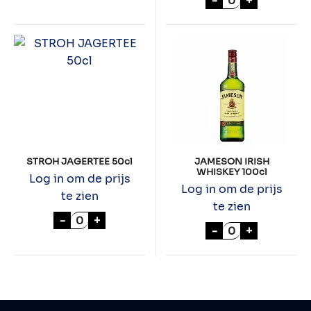
-
+
STROH JAGERTEE 50cl
JAMESON IRISH
WHISKEY 100cl
Log in om de prijs
Log in om de prijs
te zien
te zien
STROH JAGERTEE 50cl aantal
-
+
JAMESON IRISH
-
+