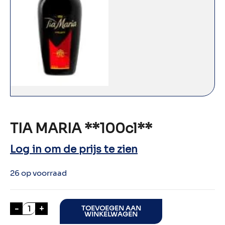
TIA MARIA **100cl**
Log in om de prijs te zien
26 op voorraad
TIA MARIA **100cl** aantal
-
+
TOEVOEGEN AAN
WINKELWAGEN