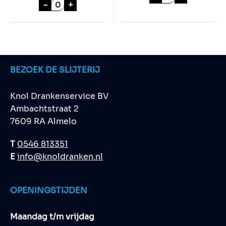
GALLON JAMESON WHISKEY aantal
-
+
BEZOEK DE SLIJTERIJ
Knol Drankenservice BV
Ambachtstraat 2
7609 RA Almelo
T
0546 813351
E
info@knoldranken.nl
OPENINGSTIJDEN
Maandag t/m vrijdag