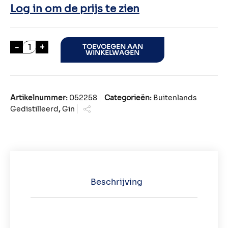
Log in om de prijs te zien
TUXEDO GIN 70cl aantal
-
+
TOEVOEGEN AAN
WINKELWAGEN
Artikelnummer:
052258
Categorieën:
Buitenlands
Gedistilleerd
,
Gin
Beschrijving