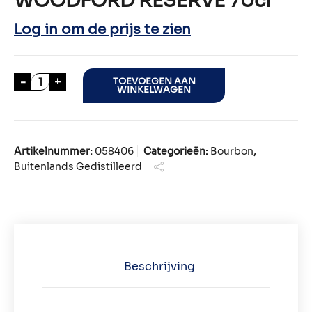
WOODFORD RESERVE 70cl
Log in om de prijs te zien
WOODFORD RESERVE 70cl aantal
-
+
TOEVOEGEN AAN
WINKELWAGEN
Artikelnummer:
058406
Categorieën:
Bourbon
,
Buitenlands Gedistilleerd
Beschrijving