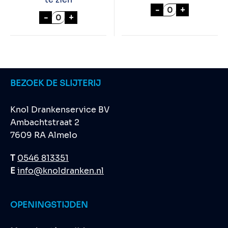
STROH 80% 70cl
-
+
MERRYS WITTE CHOCOLA 70cl aantal
-
+
BEZOEK DE SLIJTERIJ
Knol Drankenservice BV
Ambachtstraat 2
7609 RA Almelo
T
0546 813351
E
info@knoldranken.nl
OPENINGSTIJDEN