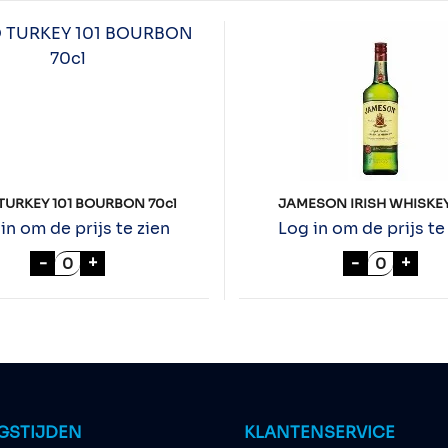
TURKEY 101 BOURBON 70cl
JAMESON IRISH WHISKEY
in om de prijs te zien
Log in om de prijs te
WILD TURKEY 101 BOURBON 70cl aantal
JAMESON 
-
+
-
+
GSTIJDEN
KLANTENSERVICE