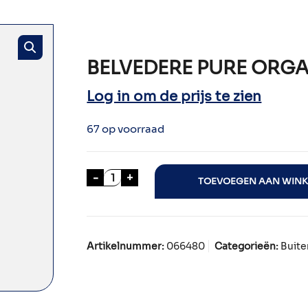
BELVEDERE PURE ORGA
Log in om de prijs te zien
67 op voorraad
BELVEDERE PURE ORGANIC VODKA 7
-
+
TOEVOEGEN AAN WIN
Artikelnummer:
066480
Categorieën:
Buite