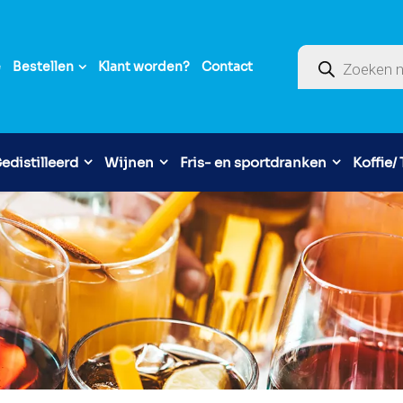
Producten zoek
e
Bestellen
Klant worden?
Contact
edistilleerd
Wijnen
Fris- en sportdranken
Koffie/