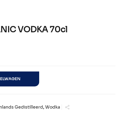
NIC VODKA 70cl
0cl aantal
KELWAGEN
nlands Gedistilleerd
,
Wodka