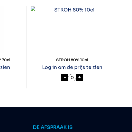
 70cl
STROH 80% 10cl
 zien
Log in om de prijs te zien
IRISH WHISKEY 70cl aantal
STROH 80% 10cl aantal
-
+
DE AFSPRAAK IS