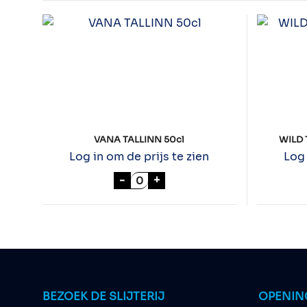
VANA TALLINN 50cl
WILD 
Log in om de prijs te zien
Log 
VANA TALLINN 50cl aantal
-
+
BEZOEK DE SLIJTERIJ
OPENIN