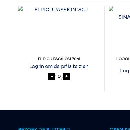
EL PICU PASSION 70cl
HOOGH
Log in om de prijs te zien
Log 
EL PICU PASSION 70cl aantal
-
+
BEZOEK DE SLIJTERIJ
OPENIN