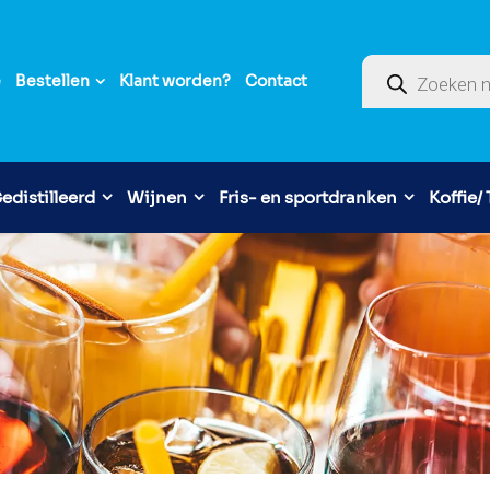
Producten zoek
e
Bestellen
Klant worden?
Contact
edistilleerd
Wijnen
Fris- en sportdranken
Koffie/