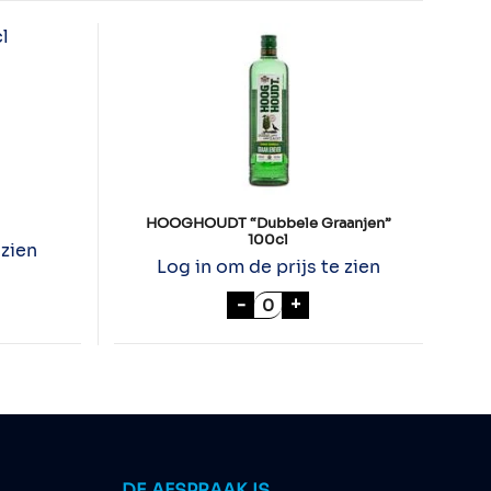
HOOGHOUDT “Dubbele Graanjen”
100cl
 zien
Log in om de prijs te zien
100cl aantal
HOOGHOUDT "Dubbele Graa
-
+
DE AFSPRAAK IS