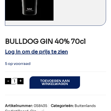
BULLDOG GIN 40% 70cl
Log in om de prijs te zien
5 op voorraad
BULLDOG GIN 40% 70cl aantal
-
+
TOEVOEGEN AAN
WINKELWAGEN
Artikelnummer:
058435
Categorieën:
Buitenlands