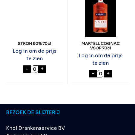
STROH 80% 70cl
MARTELL COGNAC
VSOP 70cl
Log in om de prijs
Log in om de prijs
te zien
te zien
STROH 80% 70cl aantal
-
+
MARTELL COGNA
-
+
BEZOEK DE SLIJTERIJ
Knol Drankenservice BV