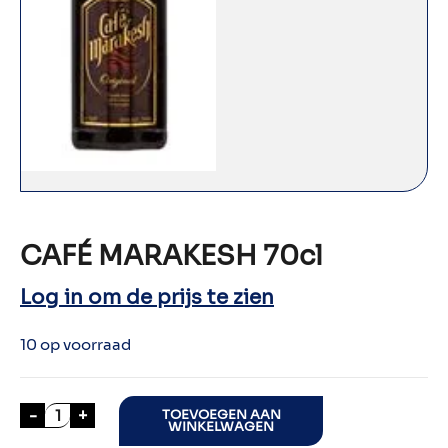
CAFÉ MARAKESH 70cl
Log in om de prijs te zien
10 op voorraad
CAFÉ MARAKESH 70cl aantal
-
+
TOEVOEGEN AAN
WINKELWAGEN