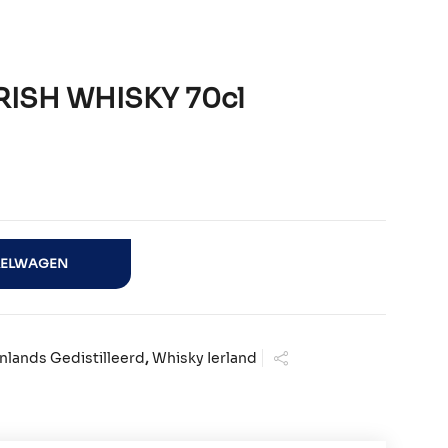
ISH WHISKY 70cl
70cl aantal
KELWAGEN
nlands Gedistilleerd
,
Whisky Ierland