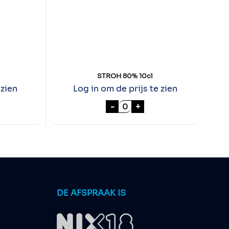
STROH 80% 10cl
 zien
Log in om de prijs te zien
% 70cl aantal
STROH 80% 10cl aantal
-
+
DE AFSPRAAK IS