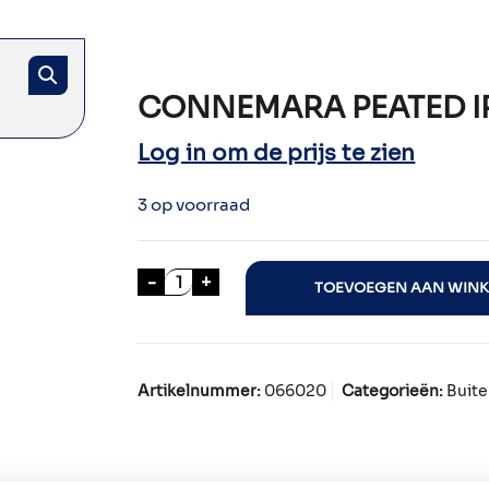
CONNEMARA PEATED IR
Log in om de prijs te zien
3 op voorraad
CONNEMARA PEATED IRISH WHISKY 
-
+
TOEVOEGEN AAN WIN
Artikelnummer:
066020
Categorieën:
Buite