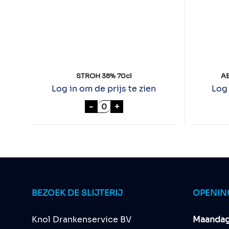
STROH 38% 70cl
AB
Log in om de prijs te zien
Log 
STROH 38% 70cl aantal
-
+
BEZOEK DE SLIJTERIJ
OPENIN
Knol Drankenservice BV
Maandag 