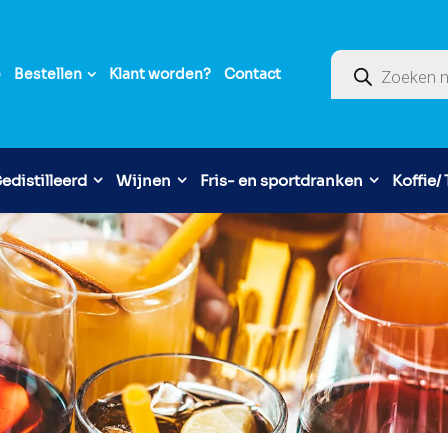
Producten zoek
e
Bestellen
Klant worden?
Contact
edistilleerd
Wijnen
Fris- en sportdranken
Koffie/