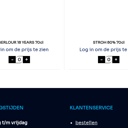
ERLOUR 18 YEARS 70cl
STROH 80% 70cl
in om de prijs te zien
Log in om de prijs te
ABERLOUR 18 YEARS 70cl aantal
STROH 80
-
+
-
+
GSTIJDEN
KLANTENSERVICE
t/m vrijdag
bestellen