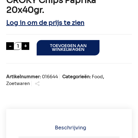
CROKY Chips Paprika
20x40gr.
Log in om de prijs te zien
CROKY Chips Paprika 20x40gr. aantal
-
+
TOEVOEGEN AAN
WINKELWAGEN
Artikelnummer:
016644
Categorieën:
Food
,
Zoetwaren
Beschrijving