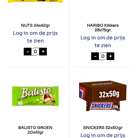
NUTS 24x42gr
HARIBO Kikkers
28x75gr.
Log in om de prijs
Log in om de prijs
te zien
te zien
NUTS 24x42gr aantal
-
+
HARIBO Kikkers 
-
+
BALISTO GROEN
SNICKERS 32x50gr
20x41gr
Log in om de prijs