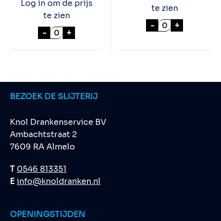
Log in om de prijs
te zien
te zien
SNICKERS 32x5
-
+
BALISTO GROEN 20x41gr aantal
-
+
BEZOEK DE SLIJTERIJ
Knol Drankenservice BV
Ambachtstraat 2
7609 RA Almelo
T
0546 813351
E
info@knoldranken.nl
OPENINGSTIJDEN