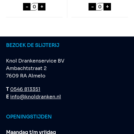
VANA TALLINN 50cl aantal
STROH 38% 70cl
-
+
-
+
BEZOEK DE SLIJTERIJ
Knol Drankenservice BV
Ambachtstraat 2
7609 RA Almelo
T
0546 813351
E
info@knoldranken.nl
OPENINGSTIJDEN
Maandag t/m vrijdag