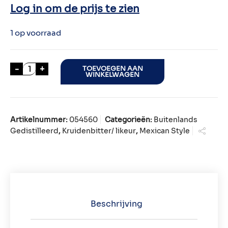
Log in om de prijs te zien
1 op voorraad
CYNAR 70cl aantal
-
+
TOEVOEGEN AAN
WINKELWAGEN
Artikelnummer:
054560
Categorieën:
Buitenlands
Gedistilleerd
,
Kruidenbitter/ likeur
,
Mexican Style
Beschrijving