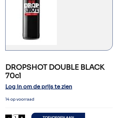
DROPSHOT DOUBLE BLACK
70cl
Log in om de prijs te zien
14 op voorraad
DROPSHOT DOUBLE BLACK 70cl aantal
-
+
TOEVOEGEN AAN