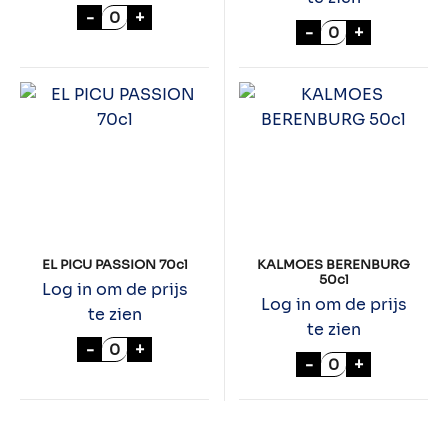
APPLE JACKS 70cl aantal
-
+
HOOGHOUDT VIE
-
+
EL PICU PASSION 70cl
KALMOES BERENBURG
50cl
Log in om de prijs
Log in om de prijs
te zien
te zien
EL PICU PASSION 70cl aantal
-
+
KALMOES BEREN
-
+