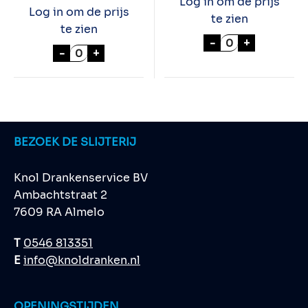
Log in om de prijs
Log in om de prijs
te zien
te zien
NOBELTJE 100cl
-
+
KALKWIJCK Jonge Jenever 50cl aantal
-
+
BEZOEK DE SLIJTERIJ
Knol Drankenservice BV
Ambachtstraat 2
7609 RA Almelo
T
0546 813351
E
info@knoldranken.nl
OPENINGSTIJDEN