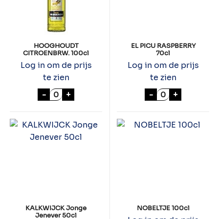
HOOGHOUDT
EL PICU RASPBERRY
CITROENBRW. 100cl
70cl
Log in om de prijs
Log in om de prijs
te zien
te zien
HOOGHOUDT CITROENBRW. 100cl aantal
EL PICU RASPBE
-
+
-
+
KALKWIJCK Jonge
NOBELTJE 100cl
Jenever 50cl