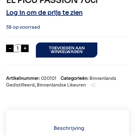
EL PICU PASSION 70cl
Log in om de prijs te zien
38 op voorraad
EL PICU PASSION 70cl aantal
-
+
TOEVOEGEN AAN
WINKELWAGEN
Artikelnummer:
020101
Categorieën:
Binnenlands
Gedistilleerd
,
Binnenlandse Likeuren
Beschrijving