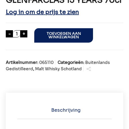
GLENFARCLAS 15 YEARS 70cl
Log in om de prijs te zien
GLENFARCLAS 15 YEARS 70cl aantal
-
+
TOEVOEGEN AAN
WINKELWAGEN
Artikelnummer:
065110
Categorieën:
Buitenlands
Gedistilleerd
,
Malt Whisky Schotland
Beschrijving