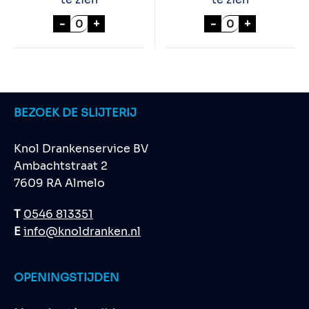
GALLON JAMESON WHISKEY aantal
WILD TURKEY 1
-
+
-
+
BEZOEK DE SLIJTERIJ
Knol Drankenservice BV
Ambachtstraat 2
7609 RA Almelo
T
0546 813351
E
info@knoldranken.nl
OPENINGSTIJDEN