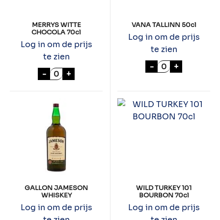
MERRYS WITTE
VANA TALLINN 50cl
CHOCOLA 70cl
Log in om de prijs
Log in om de prijs
te zien
te zien
VANA TALLINN 5
-
+
MERRYS WITTE CHOCOLA 70cl aantal
-
+
GALLON JAMESON
WILD TURKEY 101
WHISKEY
BOURBON 70cl
Log in om de prijs
Log in om de prijs
te zien
te zien